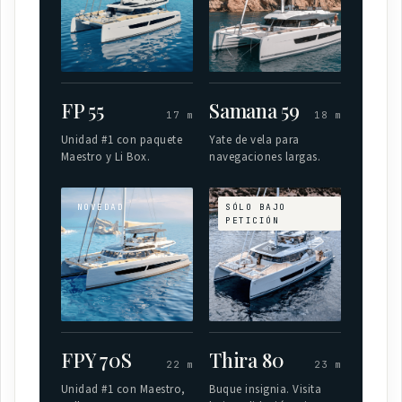
FP 55
Samana 59
17 m
18 m
Unidad #1 con paquete
Yate de vela para
Maestro y Li Box.
navegaciones largas.
NOVEDAD
SÓLO BAJO
PETICIÓN
FPY 70S
Thira 80
22 m
23 m
Unidad #1 con Maestro,
Buque insignia. Visita