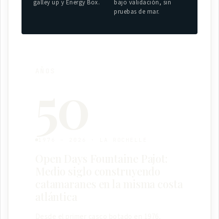
galley up y Energy Box.
bajo validación, sin
pruebas de mar.
AÑOS
50
1976 – 2026 · LA ROCHELLE
Open Days Fountaine Pajot:
Medio siglo construyendo
catamaranes en la misma costa
atlántica
Desde el primer casco botado en 1976,