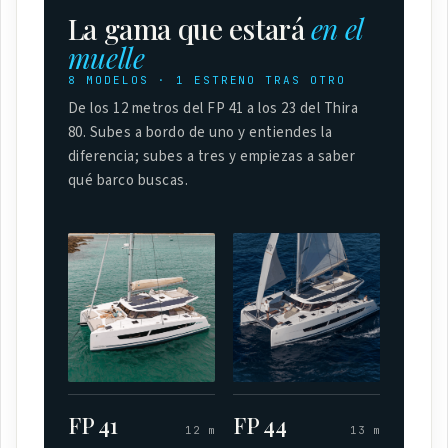
La gama que estará
en el
muelle
8 MODELOS · 1 ESTRENO TRAS OTRO
De los 12 metros del FP 41 a los 23 del Thira
80. Subes a bordo de uno y entiendes la
diferencia; subes a tres y empiezas a saber
qué barco buscas.
FP 41
FP 44
12 m
13 m