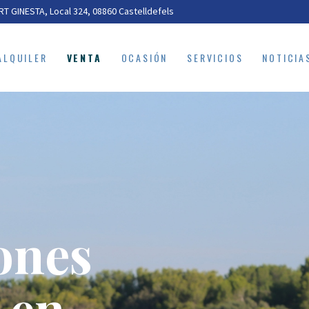
ALQUILER
T GINESTA, Local 324, 08860 Castelldefels
VENTA
ALQUILER
VENTA
OCASIÓN
SERVICIOS
NOTICIA
OCASIÓN
SERVICIOS
NOTICIAS
ones
en