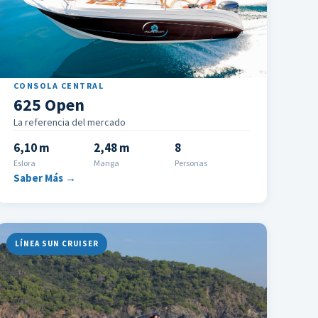
CONSOLA CENTRAL
625 Open
La referencia del mercado
6,10 m
2,48 m
8
Eslora
Manga
Personas
Saber Más →
LÍNEA SUN CRUISER