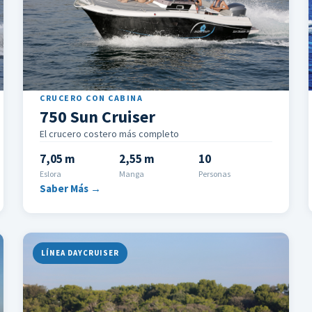
CRUCERO CON CABINA
750 Sun Cruiser
El crucero costero más completo
7,05 m
2,55 m
10
Eslora
Manga
Personas
Saber Más →
LÍNEA DAYCRUISER