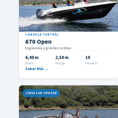
CONSOLA CENTRAL
670 Open
Ergonomía y grandes estibas
6,40 m
2,50 m
10
Eslora
Manga
Personas
Saber Más →
LÍNEA SUN CRUISER