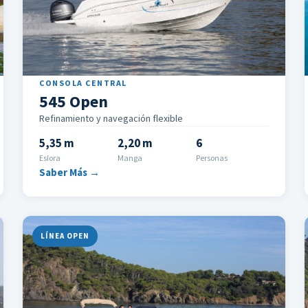
CONSOLA CENTRAL
545 Open
Refinamiento y navegación flexible
5,35 m
2,20 m
6
Eslora
Manga
Personas
Saber Más →
LÍNEA OPEN