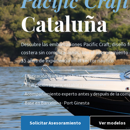
Pacific Craft
Cataluña
Descubre las embarcaciones Pacific Craft, diseño 
costera sin complicaciones, con el asesoramiento
35 años de experiencia en el sector náutico.
✓
Fabricación francesa, robusta y de calidad
✓
Navegación segura, estable y polivalente
✓
Acompañamiento experto antes y después de la com
✓
Base en Barcelona · Port Ginesta
Solicitar Asesoramiento
Ver modelos