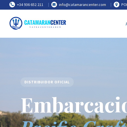
+34 936 652 211
info@catamarancenter.com
POR
DISTRIBUIDOR OFICIAL
Embarcaci