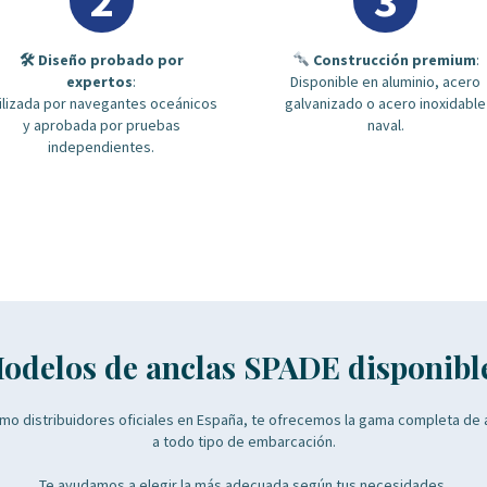
2
3
🛠 Diseño probado por
Construcción premium
:
expertos
:
Disponible en aluminio, acero
ilizada por navegantes oceánicos
galvanizado o acero inoxidable
y aprobada por pruebas
naval.
independientes.
odelos de anclas SPADE disponibl
mo distribuidores oficiales en España, te ofrecemos la gama completa de
a todo tipo de embarcación.
Te ayudamos a elegir la más adecuada según tus necesidades.