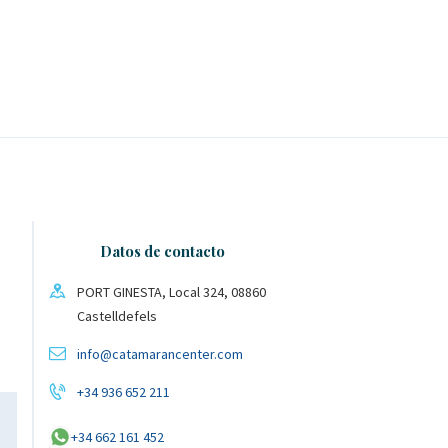
Datos de contacto
PORT GINESTA, Local 324, 08860
Castelldefels
info@catamarancenter.com
+34 936 652 211
+34 662 161 452