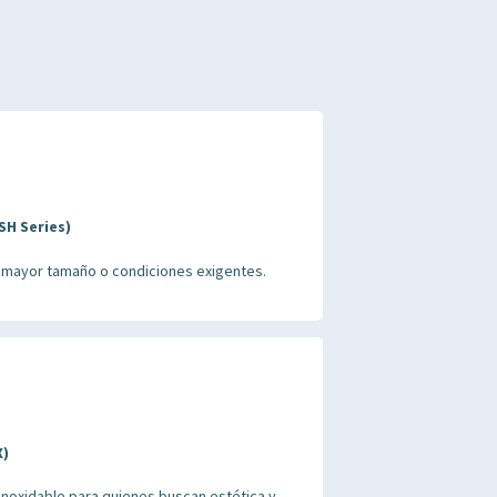
SH Series)
 mayor tamaño o condiciones exigentes.
X)
inoxidable para quienes buscan estética y