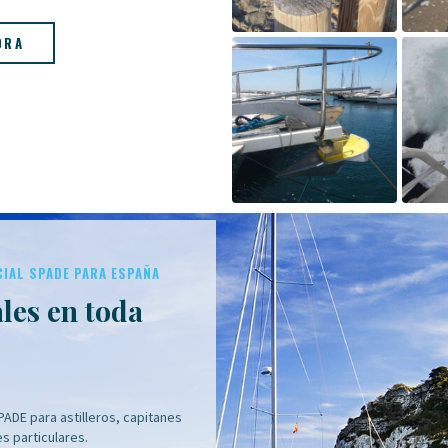
ORA
CIAL SPADE PARA ESPAÑA
ales en toda
ADE para astilleros, capitanes
s particulares.