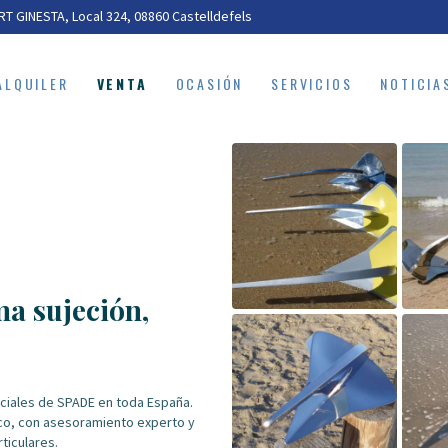
ALQUILER
T GINESTA, Local 324, 08860 Castelldefels
VENTA
ALQUILER
VENTA
OCASIÓN
SERVICIOS
NOTICIA
OCASIÓN
SERVICIOS
NOTICIAS
a sujeción,
ciales de SPADE en toda España.
co, con asesoramiento experto y
ticulares.