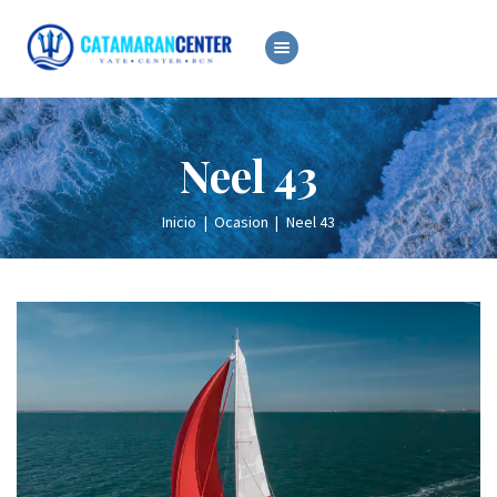
ALQUILER
VENTA
Neel 43
OCASIÓN
SERVICIOS
Inicio
Ocasion
Neel 43
NOTICIAS