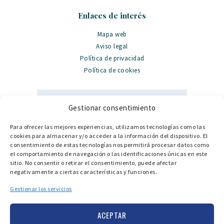
Enlaces de interés
Mapa web
Aviso legal
Política de privacidad
Política de cookies
Gestionar consentimiento
Para ofrecer las mejores experiencias, utilizamos tecnologías como las
Datos de contacto
cookies para almacenar y/o acceder a la información del dispositivo. El
consentimiento de estas tecnologías nos permitirá procesar datos como
PORT GINESTA, Local 324, 08860 Castelldefels
el comportamiento de navegación o las identificaciones únicas en este
sitio. No consentir o retirar el consentimiento, puede afectar
info@catamarancenter.com
negativamente a ciertas características y funciones.
+34 936 652 211
Gestionar los servicios
+34 662 161 452
ACEPTAR