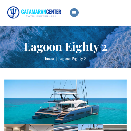
ALQUILER
VENTA
Lagoon Eighty 2
OCASIÓN
SERVICIOS
Inicio
Lagoon Eighty 2
NOTICIAS