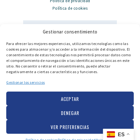
Política de privacidad
Política de cookies
Gestionar consentimiento
Para ofrecer las mejores experiencias, utilizamos tecnologías como las
Datos de contacto
cookies para almacenar y/o acceder a la información del dispositivo. El
consentimiento de estas tecnologías nos permitirá procesar datos como
PORT GINESTA, Local 324, 08860 Castelldefels
el comportamiento de navegación o las identificaciones únicas en este
sitio. No consentir o retirar el consentimiento, puede afectar
info@catamarancenter.com
negativamente a ciertas características y funciones.
+34 936 652 211
Gestionar los servicios
+34 662 161 452
ACEPTAR
DENEGAR
Copyright © 2025 Catamaran center. Todos los
VER PREFERENCIAS
derechos reservados. |
Diseño web en
ES
Barcelona
Política de cookies
Política de privacidad
Aviso legal