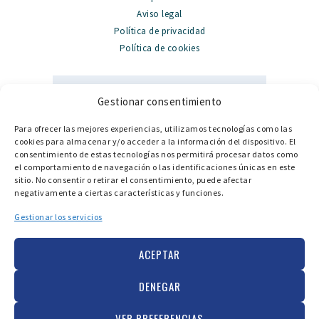
Aviso legal
Política de privacidad
Política de cookies
Gestionar consentimiento
Para ofrecer las mejores experiencias, utilizamos tecnologías como las
Datos de contacto
cookies para almacenar y/o acceder a la información del dispositivo. El
consentimiento de estas tecnologías nos permitirá procesar datos como
PORT GINESTA, Local 324, 08860 Castelldefels
el comportamiento de navegación o las identificaciones únicas en este
sitio. No consentir o retirar el consentimiento, puede afectar
info@catamarancenter.com
negativamente a ciertas características y funciones.
+34 936 652 211
Gestionar los servicios
+34 662 161 452
ACEPTAR
DENEGAR
Copyright © 2025 Catamaran center. Todos los
VER PREFERENCIAS